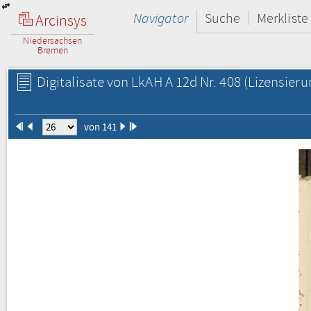
Navigator
Suche
Merkliste
Arcinsys
Niedersachsen
Bremen
Digitalisate von LkAH A 12d Nr. 408
(Lizensieru
von 141