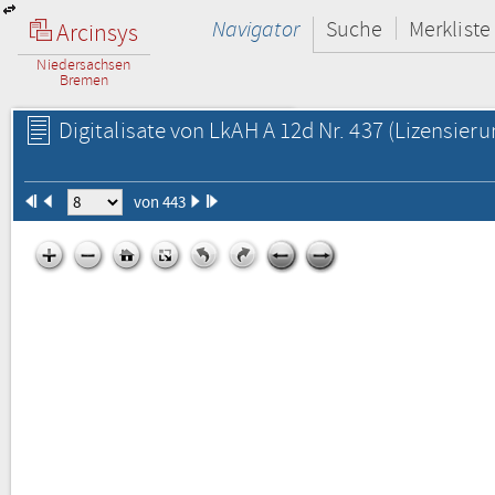
Navigator
Suche
Merkliste
Arcinsys
Niedersachsen
Bremen
Digitalisate von LkAH A 12d Nr. 437
(Lizensieru
von 443