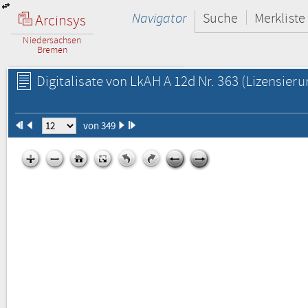
Navigator
Suche
Merkliste
Arcinsys
Niedersachsen
Bremen
Digitalisate von LkAH A 12d Nr. 363
(Lizensieru
von 349