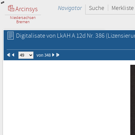
Navigator
Suche
Merkliste
Arcinsys
Niedersachsen
Bremen
Digitalisate von LkAH A 12d Nr. 386
(Lizensieru
von 348