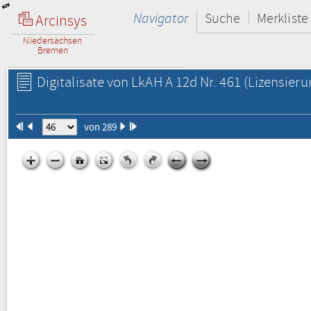
Navigator
Suche
Merkliste
Arcinsys
Niedersachsen
Bremen
Digitalisate von LkAH A 12d Nr. 461
(Lizensieru
von 289