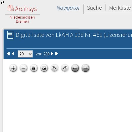
Navigator
Suche
Merkliste
Arcinsys
Niedersachsen
Bremen
Digitalisate von LkAH A 12d Nr. 461
(Lizensieru
von 289