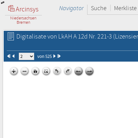
Navigator
Suche
Merkliste
Arcinsys
Niedersachsen
Bremen
Digitalisate von LkAH A 12d Nr. 221-3
(Lizensie
von 525