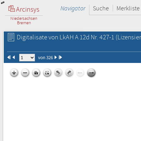
Navigator
Suche
Merkliste
Arcinsys
Niedersachsen
Bremen
Digitalisate von LkAH A 12d Nr. 427-1
(Lizensie
von 326