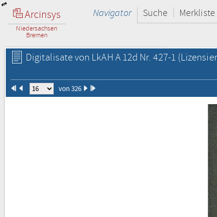
Navigator
Suche
Merkliste
Arcinsys
Niedersachsen
Bremen
Digitalisate von LkAH A 12d Nr. 427-1
(Lizensie
von 326