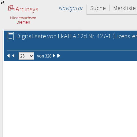
Navigator
Suche
Merkliste
Arcinsys
Niedersachsen
Bremen
Digitalisate von LkAH A 12d Nr. 427-1
(Lizensie
von 326