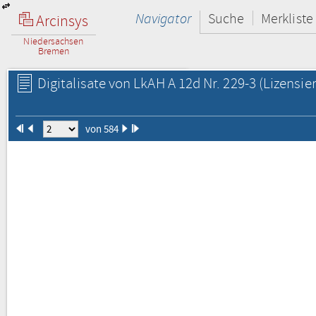
Navigator
Suche
Merkliste
Arcinsys
Niedersachsen
Bremen
Digitalisate von LkAH A 12d Nr. 229-3
(Lizensie
von 584