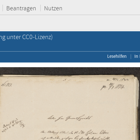
Beantragen
Nutzen
ng unter CC0-Lizenz)
Lesehilfen
In