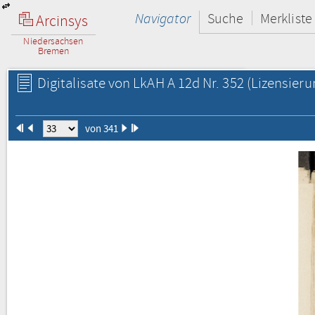
Navigator
Suche
Merkliste
Arcinsys
Niedersachsen
Bremen
Digitalisate von LkAH A 12d Nr. 352
(Lizensieru
von 341