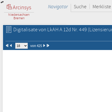
Navigator
Suche
Merkliste
Arcinsys
Niedersachsen
Bremen
Digitalisate von LkAH A 12d Nr. 449
(Lizensieru
von 425