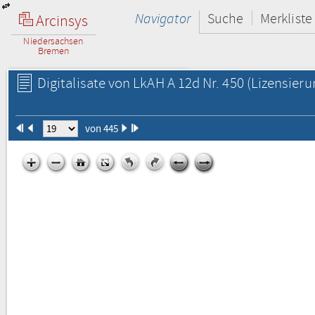
Navigator
Suche
Merkliste
Arcinsys
Niedersachsen
Bremen
Digitalisate von LkAH A 12d Nr. 450
(Lizensieru
von 445