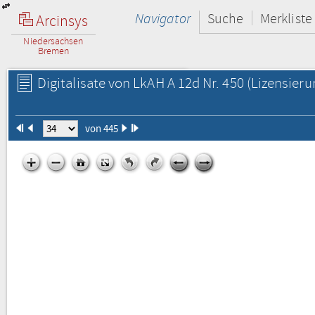
Navigator
Suche
Merkliste
Arcinsys
Niedersachsen
Bremen
Digitalisate von LkAH A 12d Nr. 450
(Lizensieru
von 445