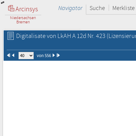
Navigator
Suche
Merkliste
Arcinsys
Niedersachsen
Bremen
Digitalisate von LkAH A 12d Nr. 423
(Lizensieru
von 556