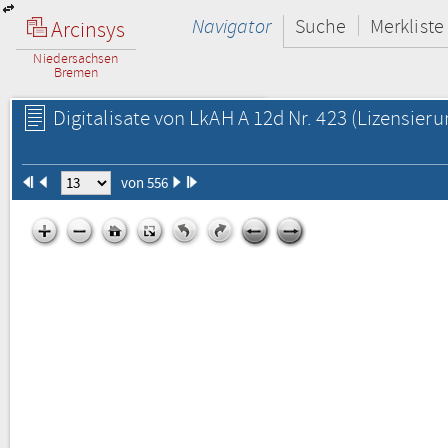
Navigator
Suche
Merkliste
Arcinsys
Niedersachsen
Bremen
Digitalisate von LkAH A 12d Nr. 423
(Lizensieru
von 556