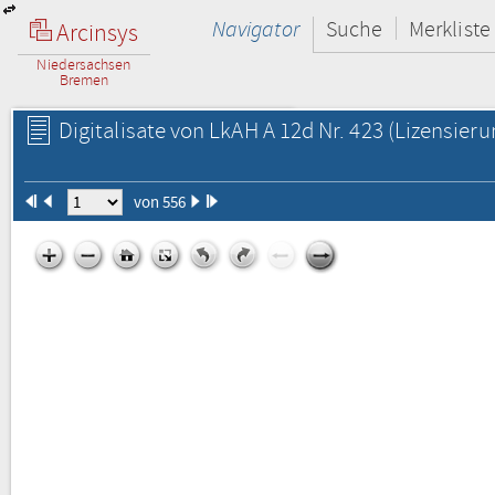
Navigator
Suche
Merkliste
Arcinsys
Niedersachsen
Bremen
Digitalisate von LkAH A 12d Nr. 423
(Lizensieru
von 556