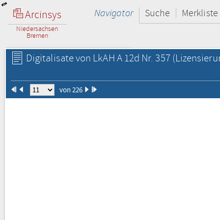
Navigator
Suche
Merkliste
Arcinsys
Niedersachsen
Bremen
Digitalisate von LkAH A 12d Nr. 357
(Lizensieru
von 226