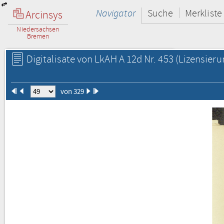
Navigator
Suche
Merkliste
Arcinsys
Niedersachsen
Bremen
Digitalisate von LkAH A 12d Nr. 453
(Lizensieru
von 329