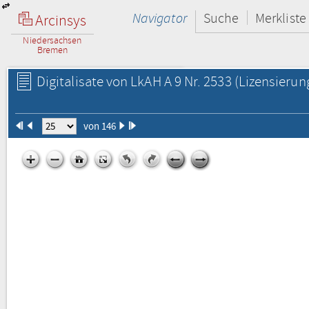
Navigator
Suche
Merkliste
Arcinsys
Niedersachsen
Bremen
Digitalisate von LkAH A 9 Nr. 2533
(Lizensierun
von 146