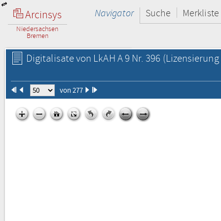
Navigator
Suche
Merkliste
Arcinsys
Niedersachsen
Bremen
Digitalisate von LkAH A 9 Nr. 396
(Lizensierung 
von 277