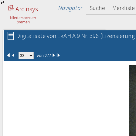
Navigator
Suche
Merkliste
Arcinsys
Niedersachsen
Bremen
Digitalisate von LkAH A 9 Nr. 396
(Lizensierung 
von 277