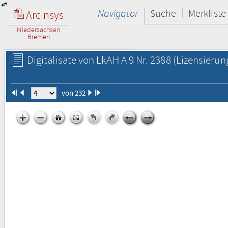
Navigator
Suche
Merkliste
Arcinsys
Niedersachsen
Bremen
Digitalisate von LkAH A 9 Nr. 2388
(Lizensierun
von 232