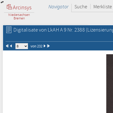
Navigator
Suche
Merkliste
Arcinsys
Niedersachsen
Bremen
Digitalisate von LkAH A 9 Nr. 2388
(Lizensierun
von 232