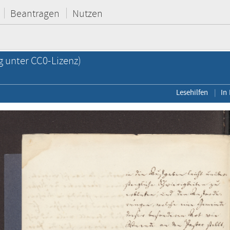
Beantragen
Nutzen
g unter CC0-Lizenz)
Lesehilfen
In