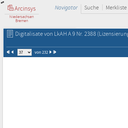
Navigator
Suche
Merkliste
Arcinsys
Niedersachsen
Bremen
Digitalisate von LkAH A 9 Nr. 2388
(Lizensierun
von 232