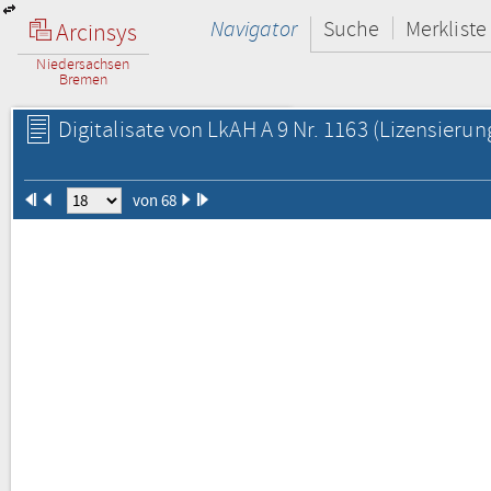
Navigator
Suche
Merkliste
Arcinsys
Niedersachsen
Bremen
Digitalisate von LkAH A 9 Nr. 1163
(Lizensierun
von 68