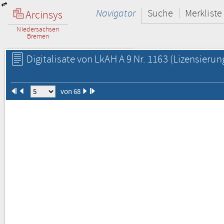
Navigator
Suche
Merkliste
Arcinsys
Niedersachsen
Bremen
Digitalisate von LkAH A 9 Nr. 1163
(Lizensierun
von 68