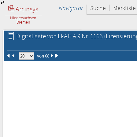
Navigator
Suche
Merkliste
Arcinsys
Niedersachsen
Bremen
Digitalisate von LkAH A 9 Nr. 1163
(Lizensierun
von 68