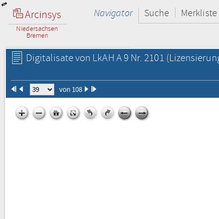
Navigator
Suche
Merkliste
Arcinsys
Niedersachsen
Bremen
Digitalisate von LkAH A 9 Nr. 2101
(Lizensierun
von 108