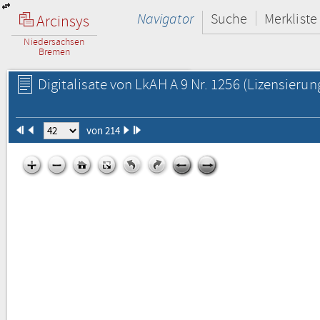
Navigator
Suche
Merkliste
Arcinsys
Niedersachsen
Bremen
Digitalisate von LkAH A 9 Nr. 1256
(Lizensierun
von 214