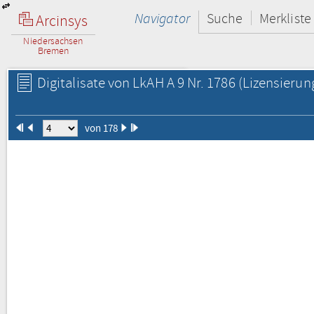
Navigator
Suche
Merkliste
Arcinsys
Niedersachsen
Bremen
Digitalisate von LkAH A 9 Nr. 1786
(Lizensierun
von 178