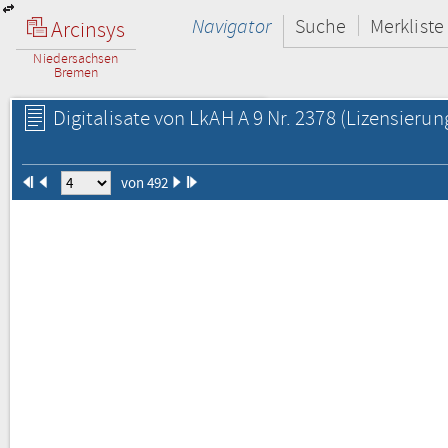
Navigator
Suche
Merkliste
Arcinsys
Niedersachsen
Bremen
Digitalisate von LkAH A 9 Nr. 2378
(Lizensierun
von 492