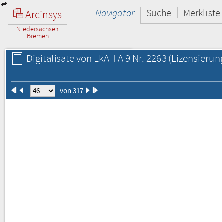
Navigator
Suche
Merkliste
Arcinsys
Niedersachsen
Bremen
Digitalisate von LkAH A 9 Nr. 2263
(Lizensierun
von 317