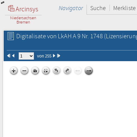
Navigator
Suche
Merkliste
Arcinsys
Niedersachsen
Bremen
Digitalisate von LkAH A 9 Nr. 1748
(Lizensierun
von 255