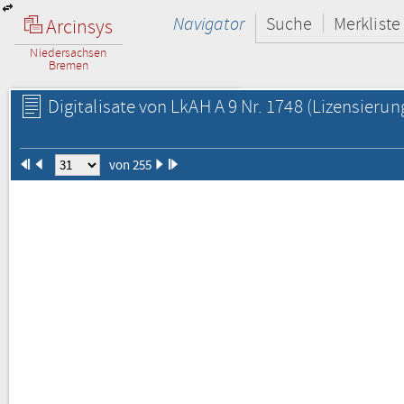
Navigator
Suche
Merkliste
Arcinsys
Niedersachsen
Bremen
Digitalisate von LkAH A 9 Nr. 1748
(Lizensierun
von 255