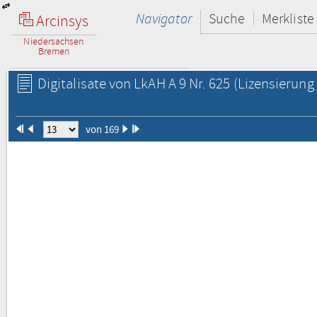
Navigator
Suche
Merkliste
Arcinsys
Niedersachsen
Bremen
Digitalisate von LkAH A 9 Nr. 625
(Lizensierung 
von 169