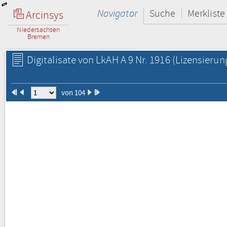
Navigator
Suche
Merkliste
Arcinsys
Niedersachsen
Bremen
Digitalisate von LkAH A 9 Nr. 1916
(Lizensierun
von 104