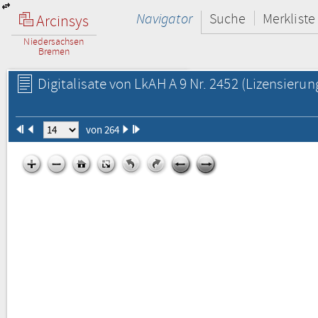
Navigator
Suche
Merkliste
Arcinsys
Niedersachsen
Bremen
Digitalisate von LkAH A 9 Nr. 2452
(Lizensierun
von 264