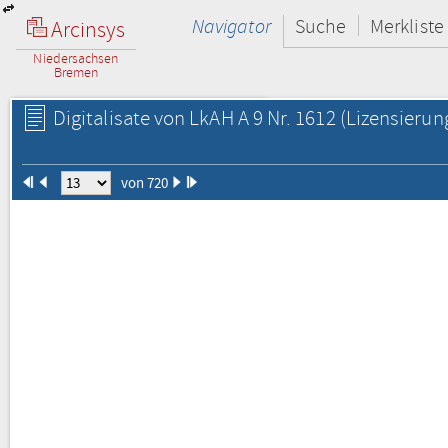
Navigator
Suche
Merkliste
Arcinsys
Niedersachsen
Bremen
Digitalisate von LkAH A 9 Nr. 1612
(Lizensierun
von 720