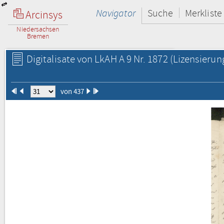
Navigator
Suche
Merkliste
Arcinsys
Niedersachsen
Bremen
Digitalisate von LkAH A 9 Nr. 1872
(Lizensierun
von 437