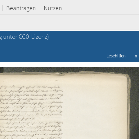
Beantragen
Nutzen
g unter CC0-Lizenz)
Lesehilfen
In