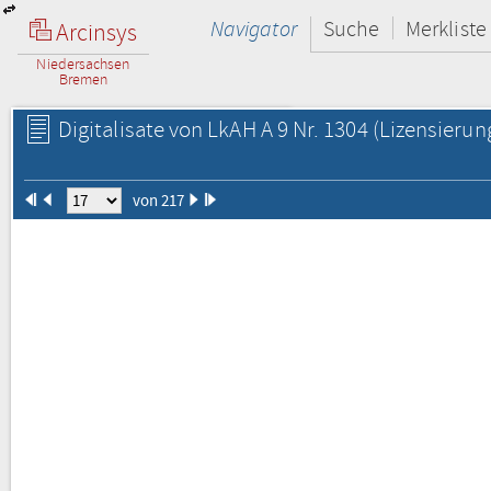
Navigator
Suche
Merkliste
Arcinsys
Niedersachsen
Bremen
Digitalisate von LkAH A 9 Nr. 1304
(Lizensierun
von 217