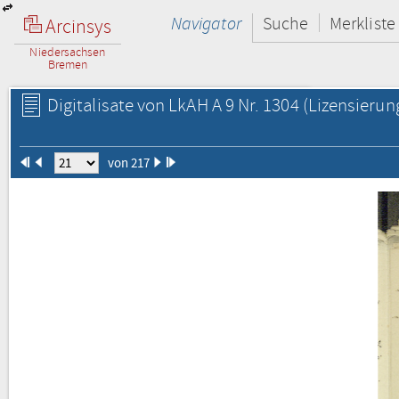
Navigator
Suche
Merkliste
Arcinsys
Niedersachsen
Bremen
Digitalisate von LkAH A 9 Nr. 1304
(Lizensierun
von 217