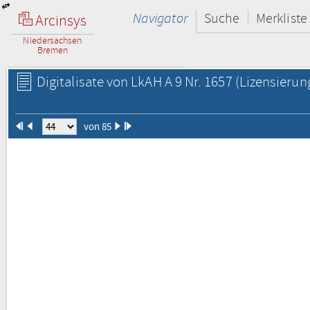
Navigator
Suche
Merkliste
Arcinsys
Niedersachsen
Bremen
Digitalisate von LkAH A 9 Nr. 1657
(Lizensierun
von 85