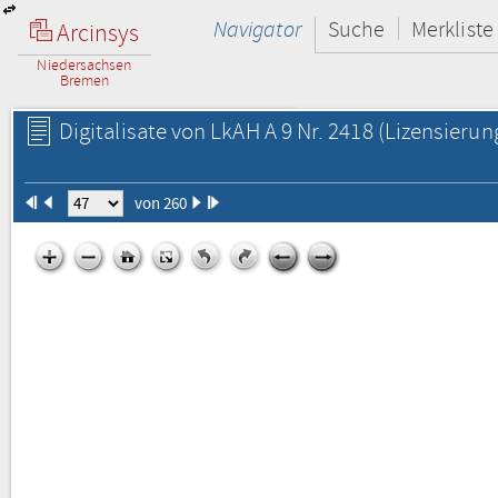
Navigator
Suche
Merkliste
Arcinsys
Niedersachsen
Bremen
Digitalisate von LkAH A 9 Nr. 2418
(Lizensierun
von 260