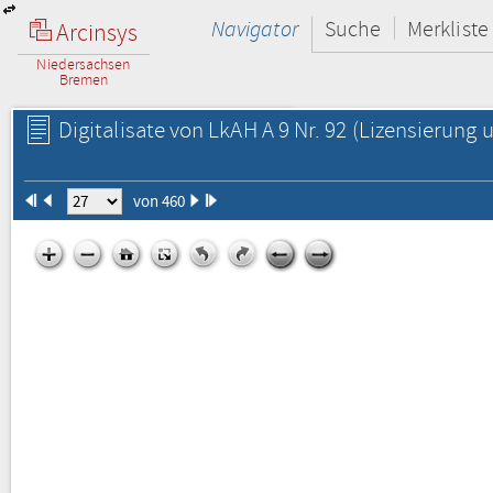
Navigator
Suche
Merkliste
Arcinsys
Niedersachsen
Bremen
Digitalisate von LkAH A 9 Nr. 92
(Lizensierung u
von 460