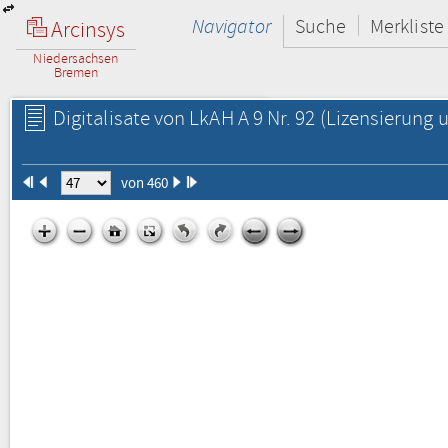
Navigator
Suche
Merkliste
Arcinsys
Niedersachsen
Bremen
Digitalisate von LkAH A 9 Nr. 92
(Lizensierung u
von 460