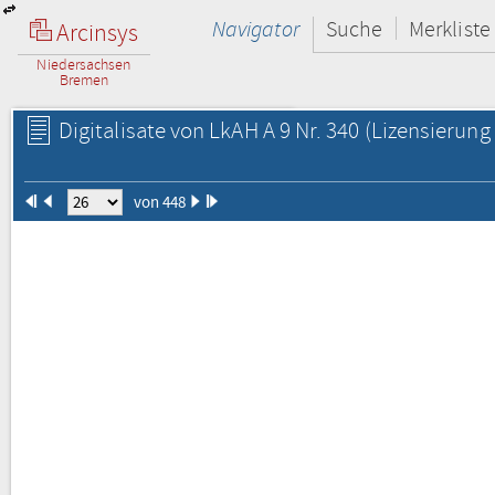
Navigator
Suche
Merkliste
Arcinsys
Niedersachsen
Bremen
Digitalisate von LkAH A 9 Nr. 340
(Lizensierung 
von 448