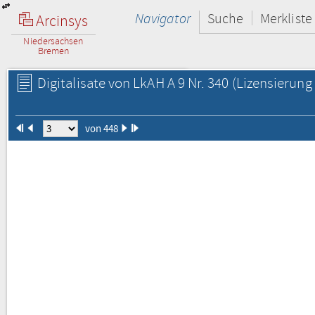
Navigator
Suche
Merkliste
Arcinsys
Niedersachsen
Bremen
Digitalisate von LkAH A 9 Nr. 340
(Lizensierung 
von 448