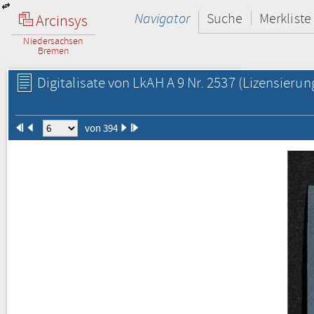
Navigator
Suche
Merkliste
Arcinsys
Niedersachsen
Bremen
Digitalisate von LkAH A 9 Nr. 2537
(Lizensierun
von 394